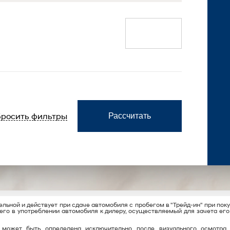
росить фильтры
Рассчитать
льной и действует при сдаче автомобиля с пробегом в "Трейд-ин" при пок
его в употреблении автомобиля к дилеру, осуществляемый для зачета ег
 может быть определена исключительно после визуального осмотра 